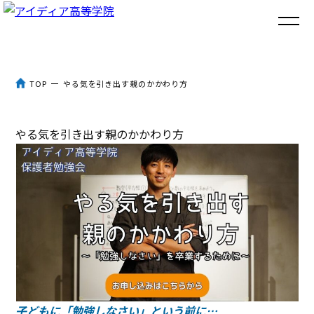
トップ
TOP
やる気を引き出す親のかかわり方
アイディア高等学院とは
やる気を引き出す親のかかわり方
３つのポイント
体験談
入学までの流れ
よくあるご質問
コラム
子どもに「勉強しなさい」という前に…