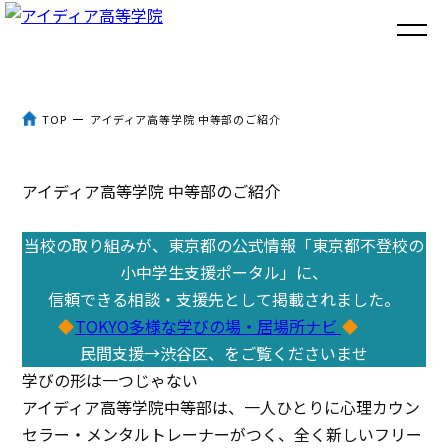
トップ
TOP
アイディア高等学院 中等部のご紹介
アイディア高等学院とは
アイディア高等学院 中等部のご紹介
３つのポイント
当校の取り組みが、東京都の公式情報「東京都不登校の
体験談
小中学生支援ポータル」に、
信頼できる相談・支援先として掲載されました。
入学までの流れ
TOKYO多様な学びの場・居場所ナビ
民間支援→渋谷区、をご覧くださいませ
よくあるご質問
学びの形は一つじゃない
アイディア高等学院中等部は、一人ひとりに心理カウン
コラム
セラー・メンタルトレーナーがつく、全く新しいフリー