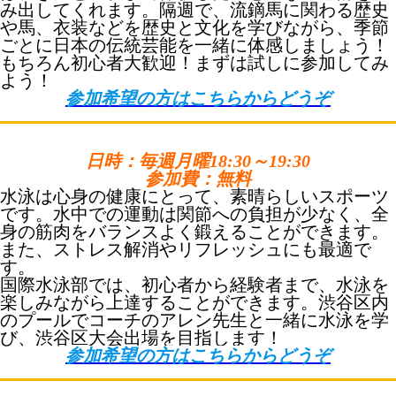
み出してくれます。隔週で、流鏑馬に関わる歴史
や馬、衣装などを歴史と文化を学びながら、季節
ごとに日本の伝統芸能を一緒に体感しましょう！
もちろん初心者大歓迎！まずは試しに参加してみ
よう！
参加希望の方はこちらからどうぞ
日時：毎週月曜18:30～19:30
参加費：無料
水泳は心身の健康にとって、素晴らしいスポーツ
です。水中での運動は関節への負担が少なく、全
身の筋肉をバランスよく鍛えることができます。
また、ストレス解消やリフレッシュにも最適で
す。
国際水泳部では、初心者から経験者まで、水泳を
楽しみながら上達することができます。渋谷区内
のプールでコーチのアレン先生と一緒に水泳を学
び、渋谷区大会出場を目指します！
参加希望の方はこちらからどうぞ