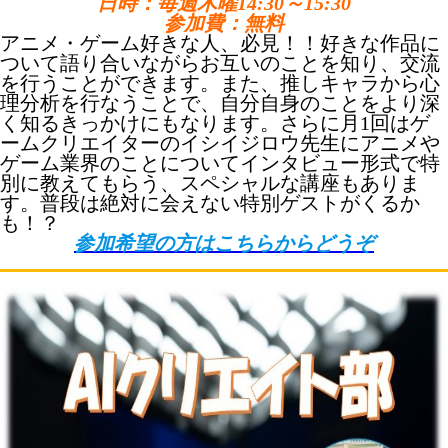
日時：毎週木曜14:30～15:30
参加費：無料
アニメ・ゲーム好きな人、必見！！好きな作品に
ついて語り合いながらお互いのことを知り、交流
を行うことができます。また、推しキャラから心
理分析を行なうことで、自分自身のことをより深
く知るきっかけにもなります。さらに月1回は
ゲ
ームクリエイターのイシイジロウ先生
にアニメや
ゲーム業界のことについてインタビュー形式で特
別に教えてもらう、スペシャルな講座もありま
す。普段は絶対に会えない特別ゲストがくるか
も！？
参加希望の方はこちらからどうぞ