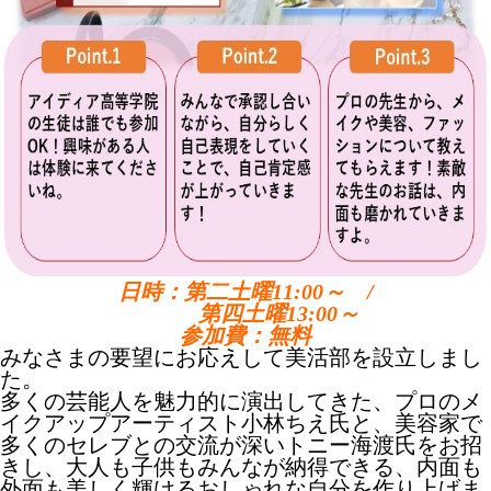
日時：第二土曜11:00～ /
第四土曜13:00～
参加費：無料
みなさまの要望にお応えして美活部を設立しまし
た。
多くの芸能人を魅力的に演出してきた、
プロのメ
イクアップアーティスト小林ちえ氏
と、美容家で
多くのセレブとの交流が深い
トニー海渡氏
をお招
きし、大人も子供もみんなが納得できる、内面も
外面も美しく輝けるおしゃれな自分を作り上げま