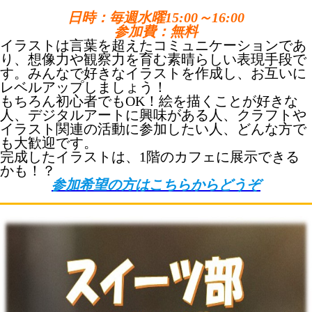
日時：毎週水曜15:00～16:00
参加費：無料
イラストは言葉を超えたコミュニケーションであ
り、想像力や観察力を育む素晴らしい表現手段で
す。みんなで好きなイラストを作成し、お互いに
レベルアップしましょう！
もちろん初心者でもOK！絵を描くことが好きな
人、デジタルアートに興味がある人、クラフトや
イラスト関連の活動に参加したい人、どんな方で
も大歓迎です。
完成したイラストは、1階のカフェに展示できる
かも！？
参加希望の方はこちらからどうぞ