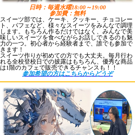
日時：毎週水曜18:00～19:00
参加費：無料
スイーツ部では、ケーキ、クッキー、チョコレー
ト、パフェなど、様々なスイーツをみんなで調理
します。もちろん作るだけではなく、みんなで美
味しいスイーツを食べながらお話しできるのも魅
力の一つ。初心者から経験者まで、誰でも参加で
きます！
スイーツ作りが初めての方でも大丈夫。毎月行わ
れる全校登校日での披露はもちろん、優秀な商品
は1階のカフェで販売できるチャンスも！！
参加希望の方はこちらからどうぞ