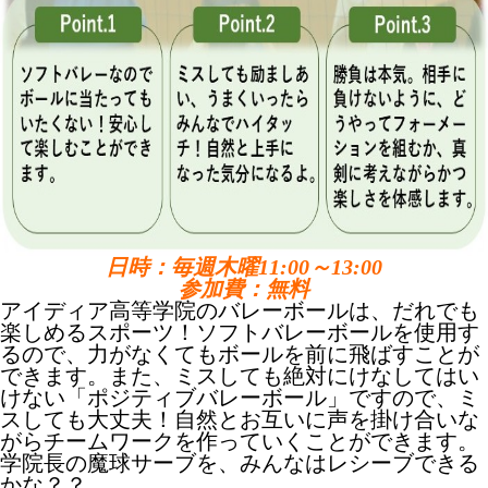
日時：毎週木曜11:00～13:00
参加費：無料
アイディア高等学院のバレーボールは、だれでも
楽しめるスポーツ！ソフトバレーボールを使用す
るので、力がなくてもボールを前に飛ばすことが
できます。また、ミスしても絶対にけなしてはい
けない「ポジティブバレーボール」ですので、ミ
スしても大丈夫！自然とお互いに声を掛け合いな
がらチームワークを作っていくことができます。
学院長の魔球サーブを、みんなはレシーブできる
かな？？