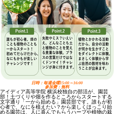
日時：毎週金曜15:00～16:00
参加費：無料
アイディア高等学院 横浜校独自の部活が、園芸
部！土づくりや畑を作るところからスタートする
文字通り「一から始める」園芸部です。誰もが初
心者で、なにを植えたい？から楽しくほっこり始
める園芸は、人に喜んでもらうハーブや植物の栽