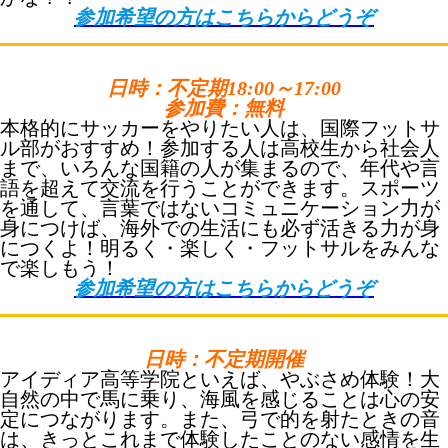
参加希望の方はこちらからどうぞ
日時：不定期18:00～17:00
参加費：無料
本格的にサッカーをやりたい人は、国際フットサ
ル部がおすすめ！参加する人は高校生から社会人
まで、いろんな国籍の人が集まるので、年代や言
語を超えて交流を行うことができます。スポーツ
を通して、言葉ではないコミュニケーション力が
身につけば、海外での生活にも必ず活きる力が身
につくよ！明るく・楽しく・フットサルをみんな
で楽しもう！
参加希望の方はこちらからどうぞ
日時：不定期開催
アイディア高等学院といえば、やぶさめ体験！大
自然の中で馬に乗り、海風を感じることは心の安
定につながります。また、弓で的を射たときの音
は、きっとこれまで体験したことのない感情を生