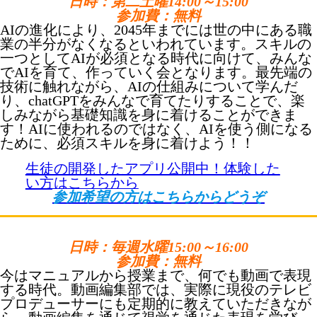
日時：第二土曜14:00～15:00
参加費：無料
AIの進化により、2045年までには世の中にある職
業の半分がなくなるといわれています。スキルの
一つとしてAIが必須となる時代に向けて、みんな
でAIを育て、作っていく会となります。最先端の
技術に触れながら、AIの仕組みについて学んだ
り、chatGPTをみんなで育てたりすることで、楽
しみながら基礎知識を身に着けることができま
す！AIに使われるのではなく、AIを使う側になる
ために、必須スキルを身に着けよう！！
生徒の開発したアプリ公開中！体験した
い方はこちらから
参加希望の方はこちらからどうぞ
日時：毎週水曜15:00～16:00
参加費：無料
今はマニュアルから授業まで、何でも動画で表現
する時代。動画編集部では、実際に現役のテレビ
プロデューサーにも定期的に教えていただきなが