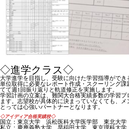
◇進学クラス◇
大学進学を目指し、受験に向けた学習指導ができ
単位取得に必要なレポート作成・スクーリング課
てて週1回振り返りと軌道修正を実施します。
学習計画の立案は、難関大合格実績多数の学習プ
ます。志望校が具体的に決まっていなくても、メ
とっては心強いパートナーとなります。
◇アイディア合格実績校◇
国立：東京大学 浜松医科大学医学部 東北大学
私立：慶應義塾大学 早稲田大学 東京理科大学