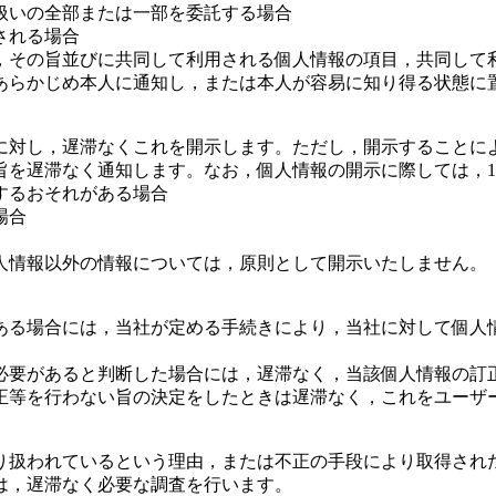
扱いの全部または一部を委託する場合
される場合
，その旨並びに共同して利用される個人情報の項目，共同して
あらかじめ本人に通知し，または本人が容易に知り得る状態に
に対し，遅滞なくこれを開示します。ただし，開示することに
を遅滞なく通知します。なお，個人情報の開示に際しては，1件
するおそれがある場合
場合
人情報以外の情報については，原則として開示いたしません。
ある場合には，当社が定める手続きにより，当社に対して個人
必要があると判断した場合には，遅滞なく，当該個人情報の訂
正等を行わない旨の決定をしたときは遅滞なく，これをユーザ
り扱われているという理由，または不正の手段により取得され
は，遅滞なく必要な調査を行います。