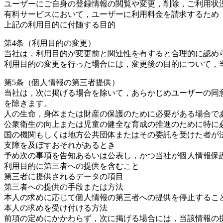
ユーザーにご自身の登録情報の閲覧や変更，削除，ご利用状
有料サービスにおいて，ユーザーに利用料金を請求するため
上記の利用目的に付随する目的
第4条（利用目的の変更）
当社は，利用目的が変更前と関連性を有すると合理的に認め
利用目的の変更を行った場合には，変更後の目的について，
第5条（個人情報の第三者提供）
当社は，次に掲げる場合を除いて，あらかじめユーザーの同
を除きます。
人の生命，身体または財産の保護のために必要がある場合で
公衆衛生の向上または児童の健全な育成の推進のために特に
国の機関もしくは地方公共団体またはその委託を受けた者が
支障を及ぼすおそれがあるとき
予め次の事項を告知あるいは公表し，かつ当社が個人情報保
利用目的に第三者への提供を含むこと
第三者に提供されるデータの項目
第三者への提供の手段または方法
本人の求めに応じて個人情報の第三者への提供を停止するこ
本人の求めを受け付ける方法
前項の定めにかかわらず，次に掲げる場合には，当該情報の