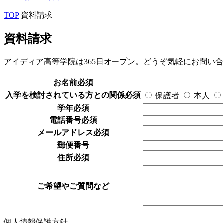
TOP
資料請求
資料請求
アイディア高等学院は365日オープン。どうぞ気軽にお問い
お名前
必須
入学を検討されている方との関係
必須
保護者
本人
学年
必須
電話番号
必須
メールアドレス
必須
郵便番号
住所
必須
ご希望やご質問など
個人情報保護方針