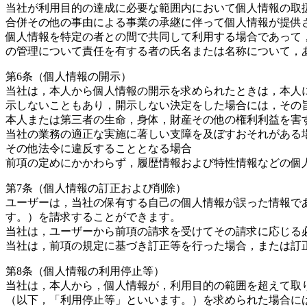
当社が利用目的の達成に必要な範囲内において個人情報の取
合併その他の事由による事業の承継に伴って個人情報が提供
個人情報を特定の者との間で共同して利用する場合であって
の管理について責任を有する者の氏名または名称について，
第6条（個人情報の開示）
当社は，本人から個人情報の開示を求められたときは，本人
示しないこともあり，開示しない決定をした場合には，その旨
本人または第三者の生命，身体，財産その他の権利利益を害
当社の業務の適正な実施に著しい支障を及ぼすおそれがある
その他法令に違反することとなる場合
前項の定めにかかわらず，履歴情報および特性情報などの個
第7条（個人情報の訂正および削除）
ユーザーは，当社の保有する自己の個人情報が誤った情報で
す。）を請求することができます。
当社は，ユーザーから前項の請求を受けてその請求に応じる
当社は，前項の規定に基づき訂正等を行った場合，または訂
第8条（個人情報の利用停止等）
当社は，本人から，個人情報が，利用目的の範囲を超えて取
（以下，「利用停止等」といいます。）を求められた場合に