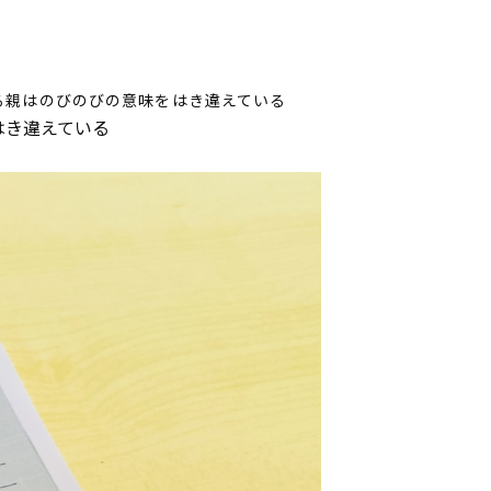
る親はのびのびの意味をはき違えている
はき違えている
アイディア高等
体験談
よくあるご質問