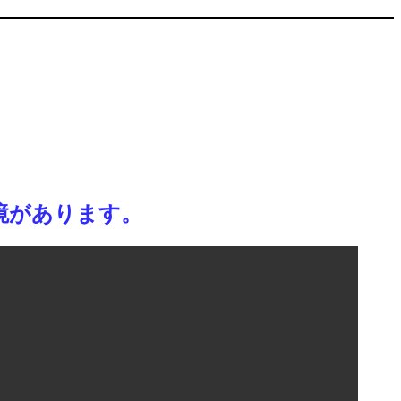
境があります
。