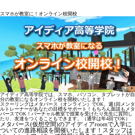
スマホが教室に！オンライン校開校
アイディア高等学院では、
スマホ、パソコン、タブレットが自
分の教室になるオンライン校を開校いたします！
スクーリングはメタバース（オンライン）でOK。週1回メンタ
ルトレーナーがあなたの目標をサポート！もちろん面談もメタ
バースでOK！バーチャル教室で授業を受けたり先生に質問し
たり、友達をつくることもできます。（通学は年4回でOK）
メタバース(仮想空間)のアイディアroomで入学に
ついての進路相談を開催いたします！スタッフは