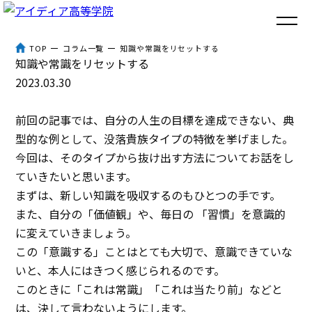
TOP
コラム一覧
知識や常識をリセットする
知識や常識をリセットする
トップ
2023.03.30
アイディア高等学院とは
前回の記事では、自分の人生の目標を達成できない、典
型的な例として、没落貴族タイプの特徴を挙げました。
３つのポイント
今回は、そのタイプから抜け出す方法についてお話をし
ていきたいと思います。
体験談
まずは、新しい知識を吸収するのもひとつの手です。
また、自分の「価値観」や、毎日の 「習慣」を意識的
入学までの流れ
に変えていきましょう。
この「意識する」ことはとても大切で、意識できていな
よくあるご質問
いと、本人にはきつく感じられるのです。
コラム
このときに「これは常識」「これは当たり前」などと
は、決して言わないようにします。