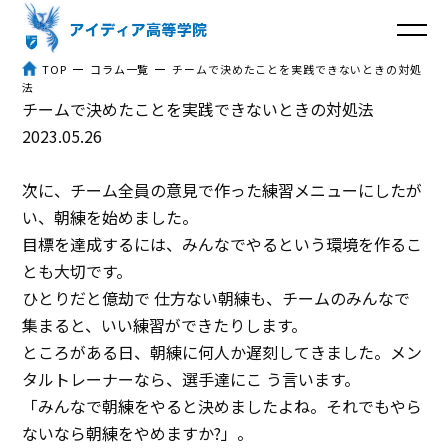
TOP
コラム一覧
チームで決めたことを実践できないときの対処
法
チームで決めたことを実践できないときの対処法
トップ
2023.05.26
アイディア高等学院とは
次に、チーム全員の意見で作った練習メニューにしたが
３つのポイント
い、朝練を始めました。
目標を達成するには、みんなでやるという環境を作るこ
体験談
とも大切です。
ひとりだと億劫で 仕方ない朝練も、チームのみんなで
入学までの流れ
集まると、いい練習ができたりします。
ところがある日、朝練に何人か遅刻してきました。メン
よくあるご質問
タルトレーナーなら、選手達にこ う言います。
「みんなで朝練をやると決めましたよね。それでもやら
コラム
ないなら朝練をやめますか?」。