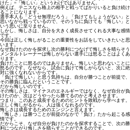
けた」=「悔しい」というわけではありません。
例えば、テニスなら格上の相手と戦ってばかりいると負け続け
ることになります。
選手本人も「どうせ無理だろう」「負けてもしょうがない」と
思いながら戦っているので、そのうちに負けても「悔しい」と
いう思いに至りません。
しかし、悔しさは、自分を大きく成長させてくれる大事な感情
です。
今回は正しく悔しがることの重要性をお話をしていきたいと思
います。
なぜ負けたのかを探求し次の勝利につなげて悔しさを晴らそう
メンタルトレーナーは悔しがらない選手には怒ることはよくあ
ります。
負けたことに怒るのではありません。悔しいと思わないことに
怒るのです。なぜなら、試合に負けて悔しがらないと、次に絶
対に強くなれないからです。
「負けて悔しい」と思う気持ちは、自分が勝つことが前提で、
その勝負に臨んだということです。
だから悔しいのです。
その悔しさは、マイナスのエネルギーではなく、なぜ自分が負
けたのか、次はどうやったら勝てるのかと考えさせます。
つまり、このあと成長するためのヒントを敗戦から学べます。
正しく悔しがるから、人は強くなれるのです。
悔しさは成長するためのエンジンと言えます。
「悔しさ」は勝つことが前提のなかで「負け」たから起こる感
情です。
だからこそ、なぜ自分が負けたのかを探求することで、次の勝
利につながり悔しさを晴らすことができるのです。