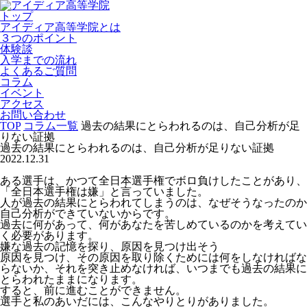
トップ
アイディア高等学院とは
３つのポイント
体験談
入学までの流れ
よくあるご質問
コラム
イベント
アクセス
お問い合わせ
TOP
コラム一覧
過去の結果にとらわれるのは、自己分析が足
りない証拠
過去の結果にとらわれるのは、自己分析が足りない証拠
2022.12.31
ある選手は、かつて全日本選手権でボロ負けしたことがあり、
「全日本選手権は嫌」と言っていました。
人が過去の結果にとらわれてしまうのは、なぜそうなったのか
自己分析ができていないからです。
過去に何があって、何があなたを苦しめているのかを考えてい
く必要があります。
嫌な過去の記憶を探り、原因を見つけ出そう
原因を見つけ、その原因を取り除くためには何をしなければな
らないか、それを突き止めなければ、いつまでも過去の結果に
とらわれたままになります。
すると、前に進むことができません。
選手と私のあいだには、こんなやりとりがありました。