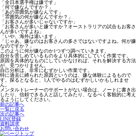
「全日本選手権は嫌です」
「何で嫌なんですか？」
「あの雰囲気が嫌なんです」
「雰囲気の何が嫌なんですか？」
「お客さんが多いじゃないですか」
「お客さんが多いと嫌ですか？オーストラリアの試合もお客さ
んが多いですよね」
「いや、海外は違います」
「じゃあ、嫌なのはお客さんの多さではないですよね。何が嫌
なのですか？」
このように何が嫌なのか1つずつ調べていきます。
自分を苦しめているものをより具体的にしていく作業です。
原因を具体的なものにしていかなければ、それを解決する方法
が、見つかりません。
自己分析は、非常にむずかしい作業です。
特に過去に縛られた原因というのは、嫌な体験によるもので
す。探るとなると、1人でやるのはむずかしいかもしれませ
ん。
メンタルトレーナーのサポートがない場合は、ノートに書き出
したり、信頼できる人と話してみたり、なるべく客観的に考え
るようにしてください。
前の記事へ
一覧に戻る
次の記事へ
LINE登録
資料請求
お問い合わせ