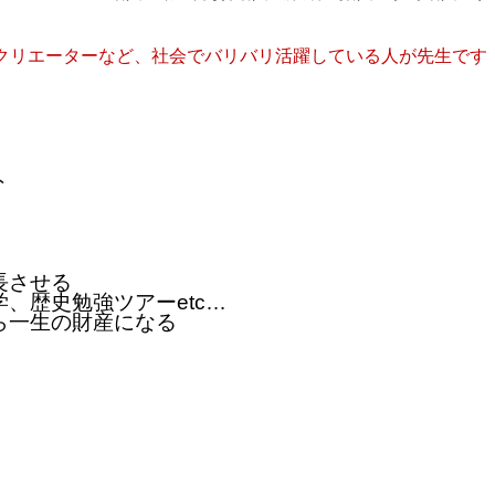
クリエーターなど、
社会でバリバリ活躍している人が先生です
ト
長させる
学、
歴史勉強ツアー
etc
…
ら一生の財産になる