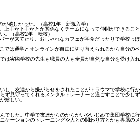
のが嬉しかった。（高校
1
年 新規入学）
、上手か下手かとか関係なくチームになって仲間が
できるこ
い。（高校
2
年 転校）
バーが来てたり、おしゃれなカフェが学食だったりで学校っ
こでは通学とオンラインが自由に切り替えられるか
ら自分の
では実際学校の先生も職員の人も全員が自然な自
分を受け入れ
いし、友達から嫌がらせをされたことがトラウマで学校に行か
らず見守ってくれるメンタルトレーナーと過ごすことで少しず
が嬉しい。
んでした。中学で友達からのからかいやいじめで集団学校に行
ニケーションのトレーニングや人との関わり方とかも専属のメ