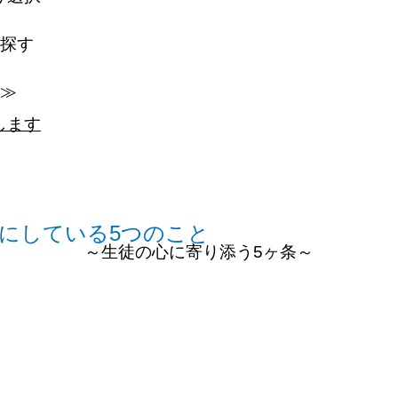
を探す
る≫
します
にしている
5
つのこと
～生徒の心に寄り添う
5
ヶ条～
を聴く