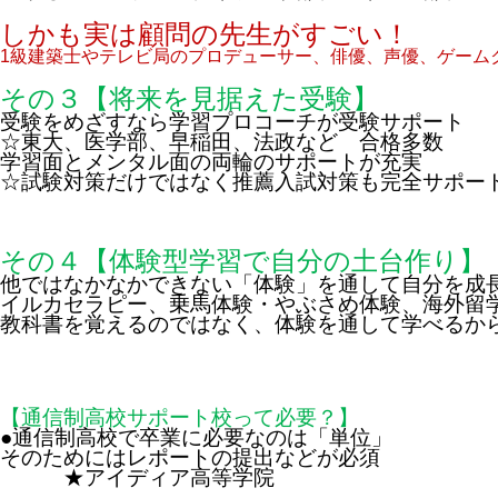
しかも実は顧問の先生がすごい！
1
級建築士やテレビ局のプロデューサー、俳優、声優、ゲーム
その３【将来を見据えた受験】
受験をめざすなら学習プロコーチが受験サポート
☆東大、医学部、早稲田、法政など 合格多数
学習面とメンタル面の両輪のサポートが充実
☆試験対策だけではなく推薦入試対策も完全サポー
その４【体験型学習で自分の土台作り】
他ではなかなかできない「体験」を通して自分を成
イルカセラピー、乗馬体験・やぶさめ体験、海外留
教科書を覚えるのではなく、体験を通して学べるか
【通信制高校サポート校って必要？】
●通信制高校で卒業に必要なのは「単位」
そのためにはレポートの提出などが必須
★アイディア高等学院