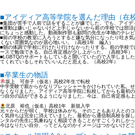
■アイディア高等学院を選んだ理由（在
■集団が苦手で人前で話をすることが嫌でした。でも、アイデ
■運動は嫌いじゃないけど上手じゃないから前の学校では部活
にちょっと感動した。動画制作部も顧問の先生が本物のテレビ
■前の学校の教室に入ろうとすると嫌な気分になったり吐き気
くない雰囲気なのが居心地いい。（高校
1
年 編入）
■朝の体調で学校に行けたり行けなかったりする。前の学校で
ースで勉強できる。自己肯定感が少し上がった。（高校
3
年）
■
LGBTQ
のサポートもしていると聞いていたので入学しました
てくれているしそれでいいんだと思える。（高校
2
年）
■卒業生の物語
坂上 可奈子（仮名）高校
2
年生で転校
中学受験で親からかなりプレッシャーをかけられていた私。せ
なくなりました。アイディア高等学院に転校してからも最初の
つ自分の話ができるようになりました。今は、自己肯定感も上
北原 裕也（仮名）高校1年 新規入学
元々からだが弱く、学校は休みがち、そのこともあり人とのコ
く気持ちは完全に消えていました。最初から通信制高校を探し
ンタルの先生に気兼ねなく相談できることがすごくうれしかっ
今はなりたい自分、ってどんなのかイメージはつかないけどこ