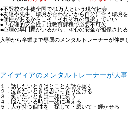
●不登校の生徒全国で
41
万人という現代社会
●友達や先生、環境が合わないから自分に合う環境
●個性があるからこそ「それぞれの選択」でいい
●「心理的安全性」は教育課程で必要不可欠
●心理の専門家がいるから、≪心の安全が担保され
入学から卒業まで専属のメンタルトレーナーが伴走
アイディアのメンタルトレーナーが
大事
１．話したいときはとことん話
２．泣きたいときは思いっきり泣ける
３．笑いたいときは一緒に笑う
４．悩んでいる時は一緒に考える
５．人が持つ個性を 探して・磨いて・輝かせる