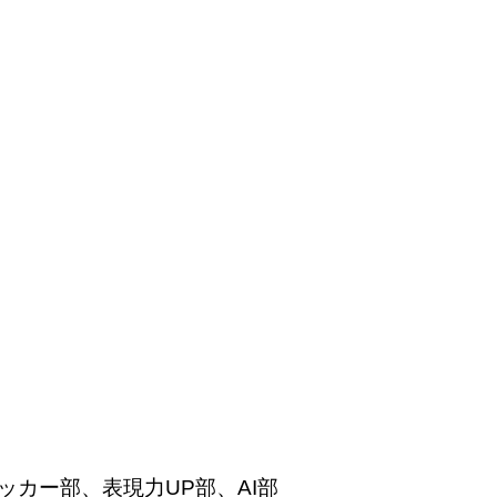
ッカー部、表現力
UP
部、
AI
部