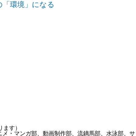
の「環境」になる
ります）
ニメ・マンガ部、
動画制作部、流鏑馬部、水泳部、サ