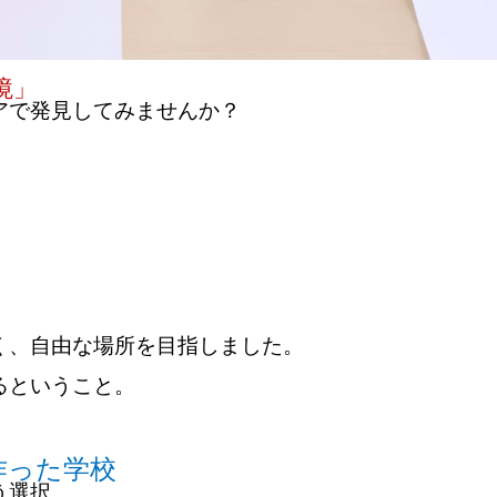
境」
アで発見してみませんか？
く、自由な場所を目指しました。
るということ。
作った学校
う選択