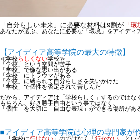
「自分らしい未来」に必要な材料は
9
割が
「環
あなたが選ぶ、あなたに必要な「環境」をアイディ
【アイディア高等学院の最大の特徴】
≪学校
らしくない
学校≫
「学校」という空間が苦手
「学校」で嫌な思い出がある
「学校」にトラウマがある
「学校」に縛られて自分らしさを失いかけた
「学校」で個性を否定されて苦しんだ
だから、アイディアは「学校らしく」するのではな
もちろん、好き勝手自由という事ではなく、
「個性」を大切に「自由な表現」ができる場所があ
■アイディア高等学院は心理の専門家が
「学校に
行けない
」のではなく「
行かない
」とい