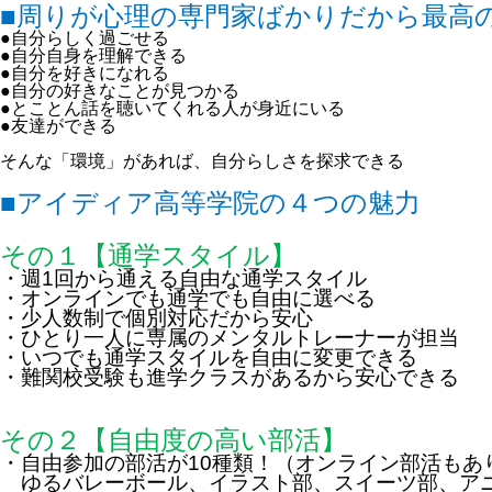
■周りが心理の専門家ばかりだから最高
●自分らしく過ごせる
●自分自身を理解できる
●自分を好きになれる
●自分の好きなことが見つかる
●とことん話を聴いてくれる人が身近にいる
●友達ができる
そんな「環境」があれば、自分らしさを探求できる
■アイディア高等学院の４つの魅力
その１【通学スタイル】
・週
1
回から通える自由な通学スタイル
・オンラインでも通学でも自由に選べる
・少人数制で個別対応だから安心
・ひとり一人に専属のメンタルトレーナーが担当
・いつでも通学スタイルを自由に変更できる
・難関校受験も進学クラスがあるから安心できる
その２
【自由度の高い部活】
・自由参加の部活が
10
種類！（オンライン部活もあ
ゆるバレーボール、イラスト部、スイーツ部、ア