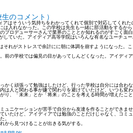
校生のコメント）
ィアはそういう気持ちをわかってくれて個別で対応してくれた
には入れなかった。この学
校は先生も一緒に部活動をするから
のプロデュー
サーさんで業界のこととか知れるのがすごく面白
がしていた。
アイディア高等学院はいろんな有名なユーチュー
はそれがストレスで余計に
に朝に体調を崩すようになった。こ
。前の学校では偏見の目
があってしんどくなった。アイディア
っかく頑張って勉強はしたけど、行った学校は自分には合わな
内は人と関わる事が嫌で関わりを避けていたけど、いつも変わ
がり、「未来」とか「将来」のことを考える時間が増えたこと
ミュニケーションが苦手で自分から友達を作ることができませ
ていたけど、アイディアでは勉強のことだけじゃなく、コミュ
た。
れから見つけることが出きる気がする。