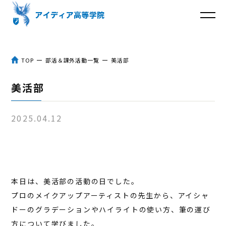
トップ
TOP
部活＆課外活動一覧
美活部
アイディア高等学院とは
美活部
３つのポイント
2025.04.12
体験談
入学までの流れ
本日は、美活部の活動の日でした。
よくあるご質問
プロのメイクアップアーティストの先生から、アイシャ
コラム
ドーのグラデーションやハイライトの使い方、筆の運び
方について学びました。