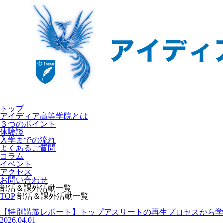
トップ
アイディア高等学院とは
３つのポイント
体験談
入学までの流れ
よくあるご質問
コラム
イベント
アクセス
お問い合わせ
部活＆課外活動一覧
TOP
部活＆課外活動一覧
【特別講義レポート】トップアスリートの再生プロセスから学
2026.04.01