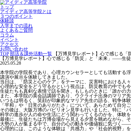
トップ
アイディア高等学院とは
３つのポイント
体験談
入学までの流れ
よくあるご質問
コラム
イベント
アクセス
お問い合わせ
TOP
部活＆課外活動一覧
【万博見学レポート】心で感じる「
【万博見学レポート】心で感じる「防災」と「未来」――生徒
2025.05.28
本学院の学院長であり、心理カウンセラーとしても活動する浮
講演や展示を体験してきました。
当日は、「防災と心のケア」をテーマに、災害時における人々
心理的な安全をどう守るかという視点は、防災教育の中でも今
生徒たちも真剣な表情で話を聞き、もしものときに「誰かの力
また、本学院の英会話講師であり、ウクライナ出身のマリア先
いつもは明るく、笑顔が印象的なマリア先生の語る、戦争体験
「平和」や「日常のありがたさ」について、あらためて自分ご
その後は、大阪万博のパビリオン見学も行いました。特に「パ
科学の進歩が人の命や生活にどう関わってくるのかを、体験を
最後に、生徒たちは万博会場から見える夕景を眺めながら、そ
大勢の人が集まる中で、自分の心の動きや価値観に気づく――
心理的には、このような体験は「共感力」や「社会的視野」を