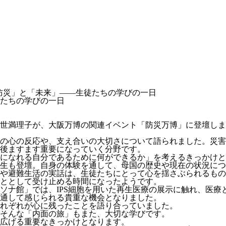
防災」と「未来」――生徒たちの学びの一日
たちの学びの一日
世満理子が、大阪万博の関連イベント「防災万博」に登壇しま
の心の反応や、支え合いの大切さについて語られました。災害
後ますます重要になっていく分野です。
になれる自分であるために何ができるか」を考えるきっかけと
生も登壇。自身の体験を通して、母国の歴史や現在の状況につ
や避難生活の実話は、生徒たちにとって心を揺さぶられるもの
ととして受け止める時間になったようです。
ソナ館」では、IPS細胞を用いた再生医療の展示に触れ、医療
通して感じられる貴重な機会となりました。
れぞれが心に残ったことを語り合っていました。
そんな「内面の旅」もまた、大切な学びです。
広げる重要なきっかけとなります。