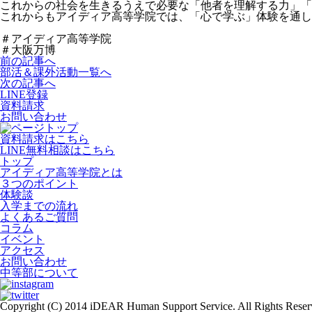
これからの社会を生きるうえで必要な「他者を理解する力」「
これからもアイディア高等学院では、「心で学ぶ」体験を通し
＃アイディア高等学院
＃大阪万博
前の記事へ
部活＆課外活動一覧へ
次の記事へ
LINE登録
資料請求
お問い合わせ
資料請求はこちら
LINE無料相談はこちら
トップ
アイディア高等学院とは
３つのポイント
体験談
入学までの流れ
よくあるご質問
コラム
イベント
アクセス
お問い合わせ
中等部について
Copyright (C) 2014 iDEAR Human Support Service. All Rights Reser