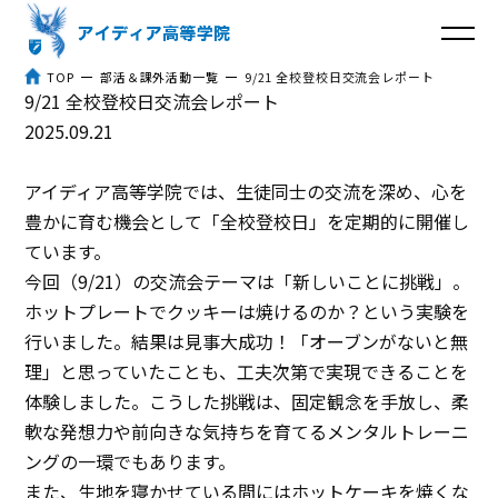
TOP
部活＆課外活動一覧
9/21 全校登校日交流会レポート
9/21 全校登校日交流会レポート
トップ
2025.09.21
アイディア高等学院とは
アイディア高等学院では、生徒同士の交流を深め、心を
豊かに育む機会として「全校登校日」を定期的に開催し
３つのポイント
ています。
今回（9/21）の交流会テーマは「新しいことに挑戦」。
体験談
ホットプレートでクッキーは焼けるのか？という実験を
行いました。結果は見事大成功！「オーブンがないと無
入学までの流れ
理」と思っていたことも、工夫次第で実現できることを
体験しました。こうした挑戦は、固定観念を手放し、柔
よくあるご質問
軟な発想力や前向きな気持ちを育てるメンタルトレーニ
コラム
ングの一環でもあります。
また、生地を寝かせている間にはホットケーキを焼くな