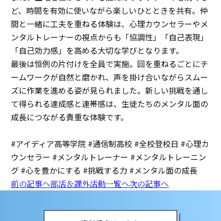
イベント
ど、時間を有効に使いながら楽しいひとときを共有。仲
間と一緒に工夫を重ねる体験は、心理カウンセラーやメ
アクセス
ンタルトレーナーの視点からも「協調性」「自己表現」
「自己効力感」を高める大切な学びとなります。
お問い合わせ
最後は恒例の片付けを全員で実施。回を重ねるごとにチ
ームワークが自然と磨かれ、声を掛け合いながらスムー
ズに作業を進める姿が見られました。新しい挑戦を通し
て得られる達成感と連帯感は、生徒たちのメンタル面の
成長につながる貴重な体験です。
#アイディア高等学院 #通信制高校 #全校登校日 #心理カ
ウンセラー #メンタルトレーナー #メンタルトレーニン
グ #心を豊かにする #挑戦する力 #メンタル面の成長
前の記事へ
部活＆課外活動一覧へ
次の記事へ