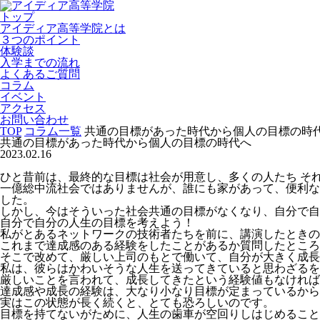
トップ
アイディア高等学院とは
３つのポイント
体験談
入学までの流れ
よくあるご質問
コラム
イベント
アクセス
お問い合わせ
TOP
コラム一覧
共通の目標があった時代から個人の目標の時
共通の目標があった時代から個人の目標の時代へ
2023.02.16
ひと昔前は、最終的な目標は社会が用意し、多くの人たち そ
一億総中流社会ではありませんが、誰にも家があって、便利な
した。
しかし、今はそういった社会共通の目標がなくなり、自分で自
自分で自分の人生の目標を考えよう！
私がとあるネットワークの技術者たちを前に、講演したときの
これまで達成感のある経験をしたことがあるか質問したところ
そこで改めて、厳しい上司のもとで働いて、自分が大きく成長
私は、彼らはかわいそうな人生を送ってきていると思わざるを
厳しいことを言われて、成長してきたという経験値もなければ
達成感や成長の経験は、大なり小なり目標が定まっているから
実はこの状態が長く続くと、とても恐ろしいのです。
目標を持てないがために、人生の歯車が空回りしはじめること