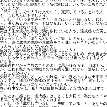
あなたの今までの旅路は、どうだったでしょうか。充実してい
ましたか? 願った目標と いう名の港には、いくつか立ち寄れた
でしょうか。
「私のこれまでの人生は文句なく、充実している」という人
も、もちろんいるでしょう。
しかし、「いつまで経っても、港にはたどり着けない。むし
ろ、港があるのかすら、もはや疑わしい」と思う人も、なかに
はいるのではないでしょうか。
実は人生が成功の体験で満たされている人や、達成感で充実し
ている人は、ほんのひと握り。
ひょっとしたら、ほとんどいないに等しいのかもしれません。
でも、逆に成功の体験や達成感を全く味わったことがないとい
う人も、ほとんどいないのです。
自分の人生の最終的な目標を明確にしよう！
例えば、赤ちゃんが床を這い回ることからはじめ、伝え歩きか
ら、しっかりと自分の足で 立って歩いたり走ったりするよう
になる。
成長過程だから当然のことのように思われる かもしれません
が、これも私たちが挑戦と失敗を繰り返しながら、達成してい
ったことなのです
受験や入社試験など、人生の岐路に立つほどの大きな出来事で
なくても、縄跳びや鉄棒の 逆上がり、平泳ぎなど、何かしら
新しくできるようになったことでもいい。
多かれ少なかれ、 私たちは目標を達成した記憶があるはずで
す。
このときに感じた「達成感」は、とても大切で、私たちの「や
る気」を支える礎になってくれます。
しかし、今「成功していない」「失敗している」と、あなたの