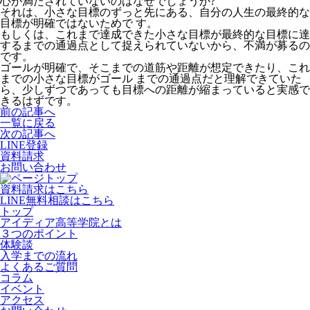
心が満たされていないのはなぜでしょうか?
それは、小さな目標のずっと先にある、自分の人生の最終的な
目標が明確ではないためで す。
もしくは、これまで達成できた小さな目標が最終的な目標に達
するまでの通過点として捉えられていないから、不満が募るの
です。
ゴールが明確で、そこまでの道筋や距離が想定できたり、これ
までの小さな目標がゴール までの通過点だと理解できていた
ら、少しずつであっても目標への距離が縮まっていると実感で
きるはずです。
前の記事へ
一覧に戻る
次の記事へ
LINE登録
資料請求
お問い合わせ
資料請求はこちら
LINE無料相談はこちら
トップ
アイディア高等学院とは
３つのポイント
体験談
入学までの流れ
よくあるご質問
コラム
イベント
アクセス