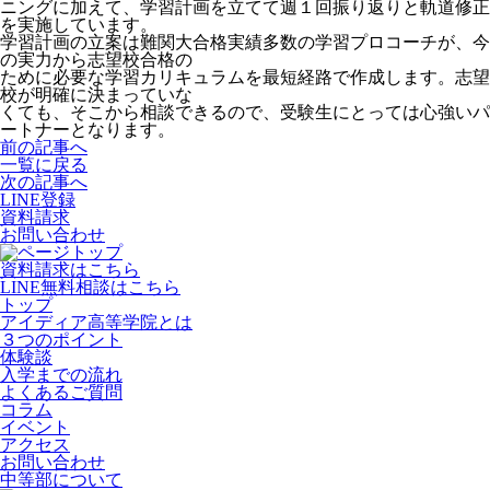
ニングに加えて、学習計画を立てて週１回振り返りと軌道修正
を実施しています。
学習計画の立案は難関大合格実績多数の学習プロコーチが、今
の実力から志望校合格の
ために必要な学習カリキュラムを最短経路で作成します。志望
校が明確に決まっていな
くても、そこから相談できるので、受験生にとっては心強いパ
ートナーとなります。
前の記事へ
一覧に戻る
次の記事へ
LINE登録
資料請求
お問い合わせ
資料請求はこちら
LINE無料相談はこちら
トップ
アイディア高等学院とは
３つのポイント
体験談
入学までの流れ
よくあるご質問
コラム
イベント
アクセス
お問い合わせ
中等部について