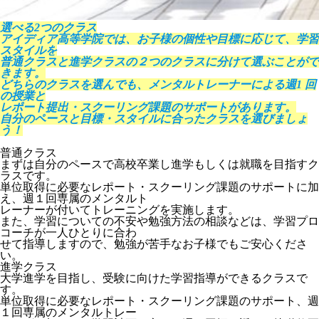
選べる2つのクラス
アイディア高等学院では、お子様の個性や目標に応じて、学習
スタイルを
普通クラスと進学クラスの２つのクラスに分けて選ぶことがで
きます。
どちらのクラスを選んでも、メンタルトレーナーによる週1 回
の授業と
レポート提出・スクーリング課題のサポートがあります。
自分のペースと目標・スタイルに合ったクラスを選びましょ
う！
普通クラス
まずは自分のペースで高校卒業し進学もしくは就職を目指すク
ラスです。
単位取得に必要なレポート・スクーリング課題のサポートに加
え、週１回専属のメンタルト
レーナーが付いてトレーニングを実施します。
また、学習についての不安や勉強方法の相談などは、学習プロ
コーチが一人ひとりに合わ
せて指導しますので、勉強が苦手なお子様でもご安心くださ
い。
進学クラス
大学進学を目指し、受験に向けた学習指導ができるクラスで
す。
単位取得に必要なレポート・スクーリング課題のサポート、週
１回専属のメンタルトレー