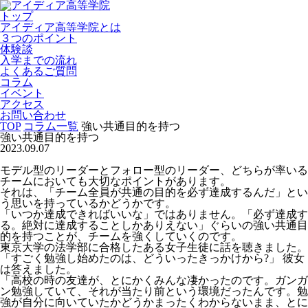
トップ
アイディア高等学院とは
３つのポイント
体験談
入学までの流れ
よくあるご質問
コラム
イベント
アクセス
お問い合わせ
TOP
コラム一覧
強い共通目的を持つ
強い共通目的を持つ
2023.09.07
モデル型のリーダーとフォロー型のリーダー、どちらが率いる
チームにおいても大切なポイントがあります。
それは、「チーム全員が共通の目的を必ず達成するんだ」とい
う思いを持っているかどうかです。
「いつか達成できればいいな」ではありません。「必ず達成す
る。絶対に達成することしかありえない」ぐらいの強い共通目
的を持つことが、チームを強くしていくのです。
東京大学の法学部に合格したある女子生徒に話を聴きました。
「すごく勉強し始めたのは、どういったきっかけから?」 彼女
は答えました。
「高校の時の友達が、とにかくみんな凄かったのです。ガンガ
ン勉強していて、それが当たり前という環境だったんです。勉
強が自分に向いていたかどうかまったくわからないまま、とに