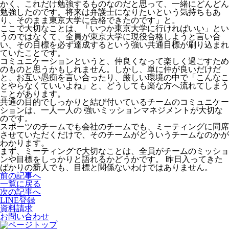
かく、これだけ勉強するものなのだと思って、一緒にどんどん
勉強したのです。将来は弁護士になりたいという気持ちもあ
り、そのまま東京大学に合格できたのです」と。
ここで大切なことは、「いつか東京大学に行ければいい」とい
うのではなくて、全員が東京大学に現役合格しようと言い合
い、その目標を必ず達成するという強い共通目標が刷り込まれ
ていたことです。
コミュニケーションというと、仲良くなって楽しく過ごすため
のものと思うかもしれません。しかし、単に仲が良いだけだ
と、お互い愚痴を言い合ったり、厳しい環境の中で「こんなこ
とやらなくていいよね」と、どうしても楽な方へ流れてしまう
ことがあります。
共通の目的でしっかりと結び付いているチームのコミュニケー
ションは、一人一人の 強いミッションマネジメントが大切な
のです。
スポーツのチームでも会社のチームでも、ミーティングに同席
させていただくだけで、そのチームがどういうチームなのかが
わかります。
まず、ミーティングで大切なことは、全員がチームのミッショ
ンや目標をしっかりと語れるかどうかです。 昨日入ってきた
ばかりの新人でも、目標と関係ないわけではありません。
前の記事へ
一覧に戻る
次の記事へ
LINE登録
資料請求
お問い合わせ