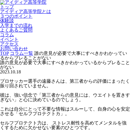
トップ
アイディア高等学院とは
３つのポイント
体験談
入学までの流れ
よくあるご質問
コラム
イベント
アクセス
お問い合わせ
TOP
コラム一覧
誰の意見が必要で大事にすべきかわかってい
るからブレることがない
誰の意見が必要で大事にすべきかわかっているからブレること
がない
2023.10.18
プロサッカー選手の遠藤さんは、第三者からの評価にまったく
振り回されていません。
彼は、強い信念で「第三者からの意見には、ウエイトを置きす
ぎない」と心に決めているのでしょう。
これは自分にとって不要な情報はスルーして、自身の心を安定
させる「セルフプロテクトカ」。
セルフプロテクト力は、 ストレス耐性を高めてメンタルを強
くするために欠かせない要素のひとつです。