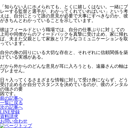
「知らない人にホメられても、とくに嬉しくはない。一緒にプ
レーする監督と選手が、わかってくれていればいい」という考
えは、自分にとって誰の意見が必要で大事にすべきなのか、彼
がきちんとわかっていることを示しています。
彼はフィールドという職場では、自分の仕事ぶりに対 しての
上司や同僚からのフィードバックを真摯に受け止め、家に帰れ
ば、夫また父親として家族とリアルなコミュニケーションを取
っています。
自分の身の回りにいる大切な存在と、それぞれに信頼関係を築
けている実感がある。
だから外からのどんな意見が耳に入ろうとも、遠藤さんの軸は
ブレません。
日々入ってくるさまざまな情報に対して受け身にならず、どう
受け止めるか自分でスタンスを決めているのが、彼のメンタル
の強さの要
因です。
前の記事へ
一覧に戻る
次の記事へ
LINE登録
資料請求
お問い合わせ