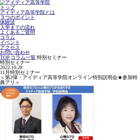
トップ
アイディア高等学院とは
３つのポイント
体験談
入学までの流れ
よくあるご質問
コラム
イベント
アクセス
お問い合わせ
TOP
コラム一覧
特別セミナー
特別セミナー
2022.10.28
11月特別セミナー
＜第2弾・アイディア高等学院オンライン特別説明会★参加特
典アリ＞