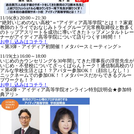
11/16(水) 20:00～21:30
“絶対いじめのない高校”＝“アイディア高等学院”とは！？家庭
教師のトライでおなじみトライグループ元常務取締役と数多く
のトップアスリートを成功に導いてきたトップメンタルトレー
ナーがアイディア高等学院について語りつくす1時間！！
お申し込みはコチラ！
＜第3弾・アイディア初開催！メタバースミーティング＞
11/19(土) 16:00～18:00
いじめのカウンセリングを30年間してきた理事長の浮世先生が
いじめ・不登校についてざっくばらんトーク！通信制高校のリ
アルな学校生活とは！？アバター参加OK！（顔出しなし！）
ニックネームでの参加OK！！メタバースだからできるグルー
プワークも！？
お申し込みはコチラ！
＜第4弾・アイディア高等学院オンライン特別説明会★参加特
典アリ＞