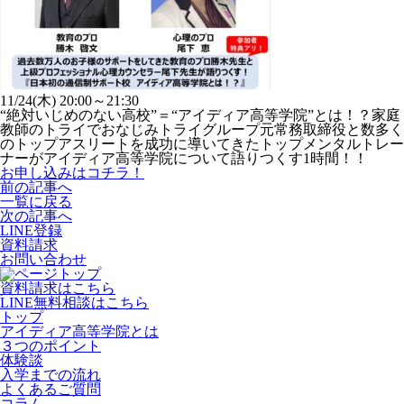
11/24(木) 20:00～21:30
“絶対いじめのない高校”＝“アイディア高等学院”とは！？家庭
教師のトライでおなじみトライグループ元常務取締役と数多く
のトップアスリートを成功に導いてきたトップメンタルトレー
ナーがアイディア高等学院について語りつくす1時間！！
お申し込みはコチラ！
前の記事へ
一覧に戻る
次の記事へ
LINE登録
資料請求
お問い合わせ
資料請求はこちら
LINE無料相談はこちら
トップ
アイディア高等学院とは
３つのポイント
体験談
入学までの流れ
よくあるご質問
コラム