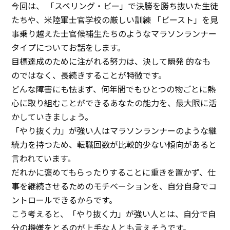
今回は、 「スペリング・ビー」で決勝を勝ち抜いた生徒
イベント
たちや、米陸軍士官学校の厳しい訓練 「ビースト」を見
事乗り越えた士官候補生たちのようなマラソンランナー
アクセス
タイプについてお話をします。
お問い合わせ
目標達成のために注がれる努力は、決して瞬発 的なも
のではなく、長続きすることが特徴です。
どんな障害にも怯まず、何年間でもひとつの物ごとに熱
心に取り組むことができるあなたの能力を、最大限に活
かしていきましょう。
「やり抜く力」が強い人はマラソンランナーのような継
続力を持つため、転職回数が比較的少ない傾向があると
言われています。
だれかに褒めてもらったりすることに重きを置かず、仕
事を継続させるためのモチベーションを、自分自身でコ
ントロールできるからです。
こう考えると、「やり抜く力」が強い人とは、自分で自
分の機嫌をとるのが上手な人とも言えそうです。