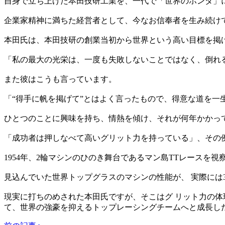
自身で立ち上げた本田技研工業を、一代で「世界のホンダ」
企業家精神に満ちた経営者として、今なお信奉者を生み続け
本田氏は、本田技研の創業当初から世界という高い目標を掲
「私の最大の光栄は、一度も失敗しないことではなく、倒れ
また彼はこうも言っています。
「“得手に帆を掲げて”とはよく言ったもので、得意な道を一
ひとつのことに興味を持ち、情熱を傾け、それが何年かかっ
「成功者は押しなべて高いグリット力を持っている」、その
1954年、2輪マシンのひのき舞台であるマン島TTレース
見込んでいた世界トップグラスのマシンの性能が、 実際には
現実に打ちのめされた本田氏ですが、そこはグ リット力の体
て、世界の強豪を抑えるトップレーシングチームへと成長し