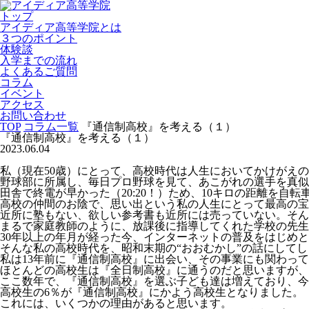
トップ
アイディア高等学院とは
３つのポイント
体験談
入学までの流れ
よくあるご質問
コラム
イベント
アクセス
お問い合わせ
TOP
コラム一覧
『通信制高校』を考える（１）
『通信制高校』を考える（１）
2023.06.04
私（現在50歳）にとって、高校時代は人生においてかけがえ
野球部に所属し、毎日プロ野球を見て、あこがれの選手を真似
田舎で終電が早かった（20:20！）ため、10キロの距離を自
高校の仲間のお陰で、思い出という私の人生にとって最高の宝
近所に塾もない、欲しい参考書も近所には売っていない。そん
まるで家庭教師のように、放課後に指導してくれた学校の先生
30年以上の年月が経った今、インターネットの普及をはじめ
そんな私の高校時代を、昭和末期の“おおむかし”の話にして
私は13年前に『通信制高校』に出会い、その事業にも関わっ
ほとんどの高校生は『全日制高校』に通うのだと思いますが、
ここ数年で、『通信制高校』を選ぶ子ども達は増えており、今
高校生の6％が『通信制高校』にかよう高校生となりました。
これには、いくつかの理由があると思います。