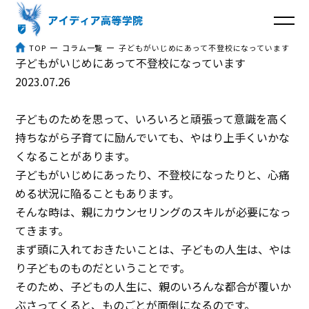
TOP
コラム一覧
子どもがいじめにあって不登校になっています
子どもがいじめにあって不登校になっています
トップ
2023.07.26
アイディア高等学院とは
子どものためを思って、いろいろと頑張って意識を高く
持ちながら子育てに励んでいても、やはり上手くいかな
３つのポイント
くなることがあります。
子どもがいじめにあったり、不登校になったりと、心痛
体験談
める状況に陥ることもあります。
そんな時は、親にカウンセリングのスキルが必要になっ
入学までの流れ
てきます。
まず頭に入れておきたいことは、子どもの人生は、やは
よくあるご質問
り子どものものだということです。
コラム
そのため、子どもの人生に、親のいろんな都合が覆いか
ぶさってくると、ものごとが面倒になるのです。