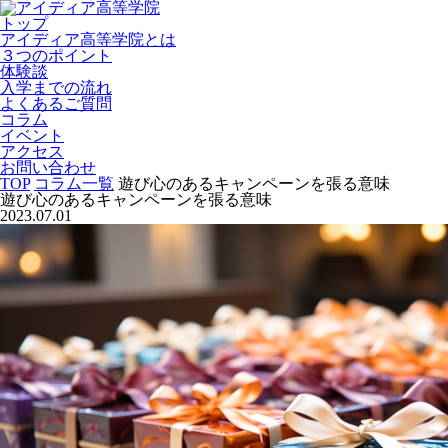
トップ
アイディア高等学院とは
３つのポイント
体験談
入学までの流れ
よくあるご質問
コラム
イベント
アクセス
お問い合わせ
TOP
コラム一覧
遊び心のあるキャンペーンを張る意味
遊び心のあるキャンペーンを張る意味
2023.07.01