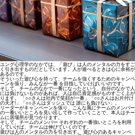
ユング心理学のなかでは、「遊び」は人のメンタルの力をすご
く引き出すものだとしています。人が遊べるときは心に余裕が
あるのです。
そういった遊び心を持って、チームを強くするためのキャンペ
ーンを張り、みんなが一番 を目指していけばいいのです。
そして、チームのなかで一番になったという、自分のなかで人
には負けないものがあれば、人は自己肯定感がものすごく上が
ります。 「○○さんは社内で笑顔が一番」「○○さんはお片付け
の天才!」「○○さんはダッシュでは 誰にも負けない」。
リーダーがキャンペーンを張り、こんな風にチームのメンバー
の一番いいところを見い出して作っていくことで、本人はチー
ムに居場所が見つかります。
そして、チームのメンバー それぞれの一番強いところを利用
していけば、チームは伸びていくのです。
遊びは人のメンタルの力を引き出す。 遊び心のあるキャンペ