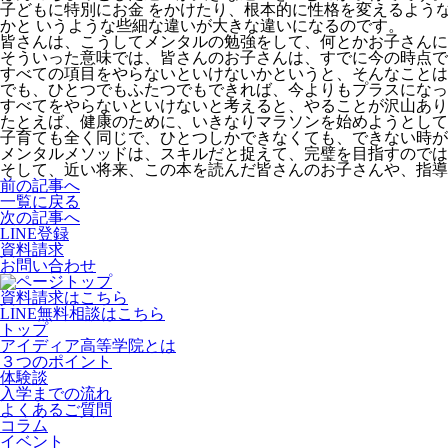
子どもに特別にお金 をかけたり、根本的に性格を変えるよう
かと いうような些細な違いが大きな違いになるのです。
皆さんは、こうしてメンタルの勉強をして、何とかお子さんに
そういった意味では、皆さんのお子さんは、すでに今の時点で
すべての項目をやらないといけないかというと、そんなことは
でも、ひとつでもふたつでもできれば、今よりもプラスになっ
すべてをやらないといけないと考えると、やることが沢山あり
たとえば、健康のために、いきなりマラソンを始めようとして
子育ても全く同じで、ひとつしかできなくても、できない時が
メンタルメソッドは、スキルだと捉えて、完璧を目指すのでは
そして、近い将来、この本を読んだ皆さんのお子さんや、指導
前の記事へ
一覧に戻る
次の記事へ
LINE登録
資料請求
お問い合わせ
資料請求はこちら
LINE無料相談はこちら
トップ
アイディア高等学院とは
３つのポイント
体験談
入学までの流れ
よくあるご質問
コラム
イベント