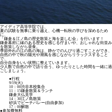
アイディア高等学院では、
夏の試験を無事に乗り越え、心機一転秋の学びを深めるため
に、
「鎌倉＆江ノ島の歴史散策と海を楽しむ会」を行います！
鎌倉幕府に縁のある歴史を感じる佇まいや、おしゃれな街並み
を散策しながら昼食。
季節外れの江の島の海は、静かでのんびり過ごすことができ、
自然の中で秋の陽光や潮風を感じながらリラックスすること
で、
自分自身をいい状態に整えていきます。
少人数で自然の中で語り合う、ゆったりとした時間を一緒に過
ごしましょう。
●行程
9/19(火)
10：00渋谷本校集合
11：15鎌倉散策＆ランチ
鎌倉大仏見学
14：30江ノ島散策
砂浜でビーチバレー(自由参加)
17：00解散
●参加費無料