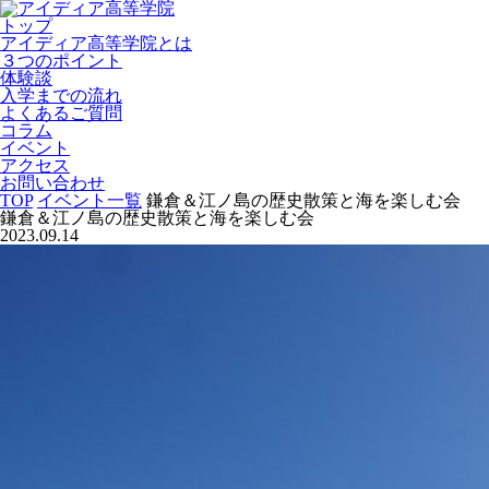
トップ
アイディア高等学院とは
３つのポイント
体験談
入学までの流れ
よくあるご質問
コラム
イベント
アクセス
お問い合わせ
TOP
イベント一覧
鎌倉＆江ノ島の歴史散策と海を楽しむ会
鎌倉＆江ノ島の歴史散策と海を楽しむ会
2023.09.14