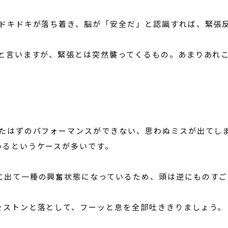
ばドキドキが落ち着き、脳が「安全だ」と認識すれば、緊張反
どと言いますが、緊張とは突然襲ってくるもの。あまりあれこ
いたはずのパフォーマンスができない、思わぬミスが出てし
いるというケースが多いです。
に出て一種の興奮状態になっているため、頭は逆にものすご
をストンと落として、フーッと息を全部吐ききりましょう。