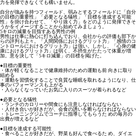
力を発揮できなくても構いません。
自分が強みを持つフィールド、弱みとするフィールドに「自分
の目標の重要性」「必要となる犠牲」「目標を達成する可能
性」を掛け合わせて、「やり抜く力」をどのように発揮できそ
うかをイメージすることから始めてみましょう。
5キロの減量を目指すある男性の例
男性は仕事に熱心に打ち込んでおり、会社からの評価も部下か
らの評判も上々。「人間関係におけるグリット力」「感情のコ
ントロールにおけるグリット力」は強い。しかし、「心身の健
康におけるグリット力」は弱く、不摂生がたたって体重が増
加。意を決して「5キロ減量」の目標を掲げた。
●目標の重要性
・体が軽くなることで健康維持のための運動も前 向きに取り
組める
・運動を習慣化することで良質な睡眠を取れるようになり、仕
事のパフォーマンスも上がる
・入らなくなっていたお気に入りのスーツが着られるなど
●必要となる犠牲
・ランチのカロリーや間食にも注意しなければならない
・人付き合いが好きだが、会食の誘いを断らなければならない
・トレーニングジムでコーチに指導してもらうた めの毎月の
出費が増えるなど
●目標を達成する可能性
・食べることが好きだが、野菜も好んで食べるた め、ダイエ