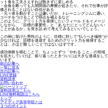
ット食を工夫さえすれば飽きずに楽しめる
・会食を断っても人間関係の摩擦が起きたり、それで仕事が評
価されることはない自信がある
・元々体を動かすことは嫌いだが、トレーニングジムに通い、
コーチをつけることで弱点を補えるなど
このように、グリット力を発揮したいフィール ドをイメージ
しながら、「目標の重要性」と「あ なたにとってどんないい
ことがあるか」を突き詰 めて考えてみるといいでしょう。
この例に挙げた男性のように、目標に対して“払うべき犠牲”が
少なければ、目標を達成す るためのグリット力を発揮するこ
とは、さほど難 しいことではないはずです。
成功体験を積むことで、ちょっとずつ「やれる こと」の領域
を拡大していけば、振り返ったときついには大きな達成をして
います。
前の記事へ
一覧に戻る
次の記事へ
LINE登録
資料請求
お問い合わせ
資料請求はこちら
LINE無料相談はこちら
トップ
アイディア高等学院とは
３つのポイント