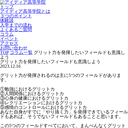
トップ
アイディア高等学院とは
３つのポイント
体験談
入学までの流れ
よくあるご質問
コラム
イベント
アクセス
お問い合わせ
TOP
コラム一覧
グリット力を発揮したいフィールドも意識し
よう
グリット力を発揮したいフィールドも意識しよう
2023.12.16
グリット力が発揮されるのは主に5つのフィールドがありま
す。
①勉強におけるグリットカ
②人間関係におけるグリットカ
③心身の健康におけるグリットカ
④レクリエーションにおけるグリットカ
⑤感情のコントロールにおけるグリットカ
あなた自身がすでに「やり抜く力」を発揮できているフィール
ドもあれば、そうでないフィールドもあることと思います。
この5つのフィールドすべてにおいて、まんべんなくグリット