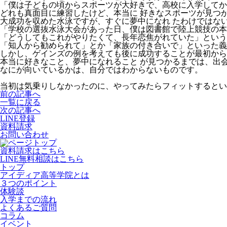
「僕は子どもの頃からスポーツが大好きで、高校に入学してか
どれも真面目に練習したけど、本当に 好きなスポーツが見つ
大成功を収めた水泳ですが、すぐに夢中になれ たわけではな
「学校の選抜水泳大会があった日、僕は図書館で陸上競技の
「どうしてもこれがやりたくて、長年恋焦がれていた」という
「知人から勧められて」とか「家族の付き合いで」といった義
しかし、ゲインズの例を考えても後に成功することが最初から
本当に好きなこと、夢中になれること が見つかるまでは、出
なにが向いているかは、自分ではわからないものです。
当初は気乗りしなかったのに、やってみたらフィットするとい
前の記事へ
一覧に戻る
次の記事へ
LINE登録
資料請求
お問い合わせ
資料請求はこちら
LINE無料相談はこちら
トップ
アイディア高等学院とは
３つのポイント
体験談
入学までの流れ
よくあるご質問
コラム
イベント