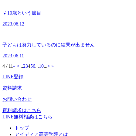
💡10歳という節目
2023.06.12
子どもは努力しているのに結果が出ません
2023.06.11
4 / 11
«
<
...
2
3
4
5
6
...
10
...
>
»
LINE登録
資料請求
お問い合わせ
資料請求はこちら
LINE無料相談はこちら
トップ
アイディア高等学院とは